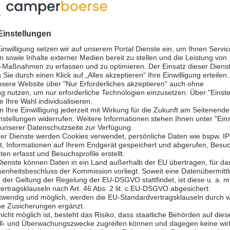
äusserst hochwertigen Fahr
sehr beliebt ist. Die Fahrze
(Abbotsford), Calgary, Edmo
Warum Sie
angeboten.
Four Seasons F
entscheiden sol
Die Four Seasons Fahrzeuge
hochwertigen Fraserway-Flot
4 Jahre alt und bestens gew
r Anmietstationen
Top Service: Auch bei Four
gewohnt kompetent und fre
Mit über 400 Fahrzeugen ist
"low cost" Wohnmobilvermie
Edmonton
Halifax
entsprechenden Auswahl in
Four Seasons
Fahrzeugflotte
Vo
Personen, bis zum 29ft Wohn