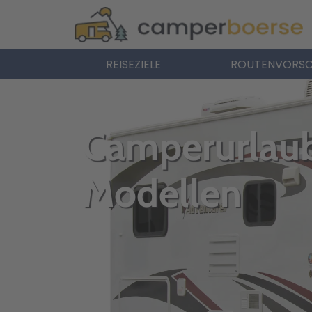
REISEZIELE
ROUTENVORSC
Camperurlaub
Modellen