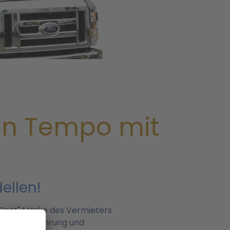
en Tempo mit
ellen!
w Cost" Marke des Vermieters
Jahren Erfahrung und