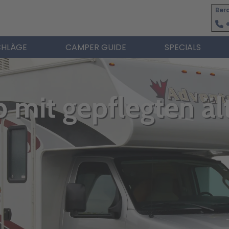
Ber
+
HLÄGE
CAMPER GUIDE
SPECIALS
 mit gepflegten äl