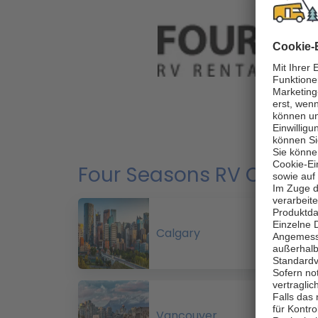
Four Seasons RV Campe
Calgary
Vancouver