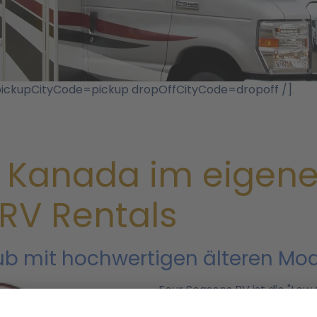
pickupCityCode=pickup dropOffCityCode=dropoff /]
e Kanada im eigen
RV Rentals
b mit hochwertigen älteren Mod
Four Seasons RV ist die "Lo
Fraserway, der mit über 40 