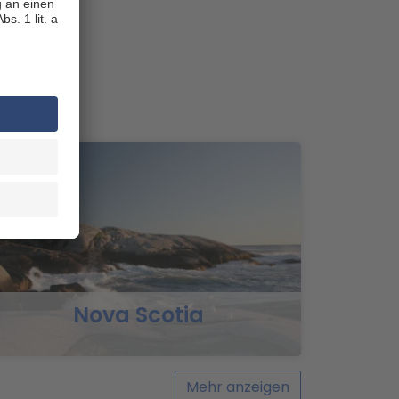
easons gut gewartete,
ahrzeuge in Kanada an.
 von Four
alt
Nova Scotia
Mehr anzeigen