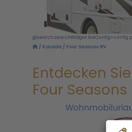
@search.searchWidget ibeConfig=config 
/
Kanada
/ Four Seasons RV
Entdecken Si
Four Seasons 
Wohnmobilurlau