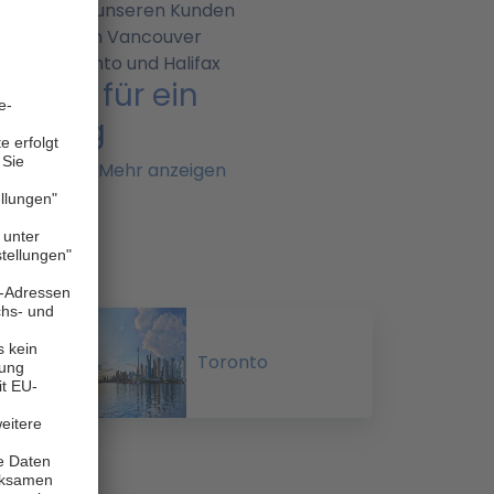
zeugen bei unseren Kunden
uge werden in Vancouver
nton, Toronto und Halifax
 sich für ein
ahrzeug
lten?
Mehr anzeigen
 kommen alle aus der
te, sind zwischen 3 und
artet
 Seasons werden die Kunden
undlich bedient
 Four Seasons die grösste
tung mit einer
Toronto
 ganz Kanada
m preiswerten Van für zwei
mobil C-XLarge für bis zu