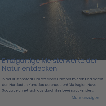
/
Kanada
/
Nova Scotia
/ Halifax
Wohnmobil
mieten in Halifax
Einzigartige Meisterwerke der
Natur entdecken
In der Küstenstadt Halifax einen Camper mieten und damit
den Nordosten Kanadas durchqueren! Die Region Nova
Scotia zeichnet sich aus durch ihre beeindruckenden
Landschaften mit tiefgrünen, dichten Wäldern,
Mehr anzeigen
traumhaften Stränden und einmaligen Naturschönheiten in