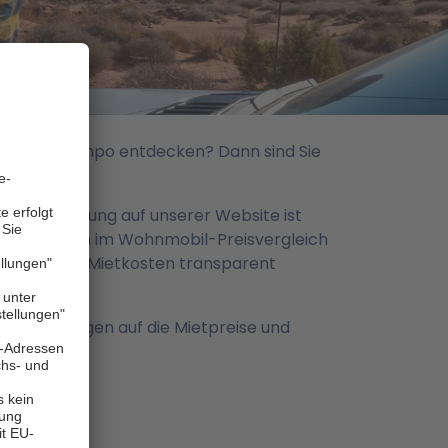
eigenen Tempo entdecken? Dann sind Sie
nline-Buchung auf unserer Website ist
werden Ihnen im Wohnmobil-Preisvergleich
Sie sich die Mietkosten transparent
, Ermäßigungen auf die Mietpreise und