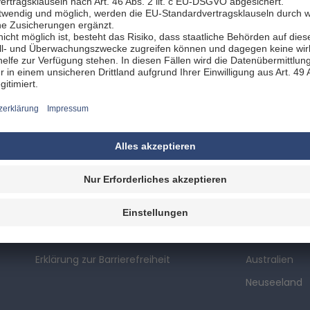
n und Specials - automatisch in unseren Online-Angeb
 Mietinformationen online einsehen
uchungssystem mit SSL-Verschlüsselungstechnologie
g durch unsere Spezialisten
Beratung & Service
Top Reisezi
Fragen & Antworten
USA
Kontakt
Kanada
Erklärung zur Barrierefreiheit
Australien
Neuseeland