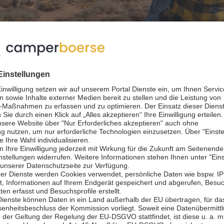
bilangebot
heit und Abenteuer?
d grandiose Landschaften mit dem Wohnmobil in Ihrem 
erurlaub zum bestmöglichen Preis zusammenstellen. Die O
ewünschten Anmiet- bzw. Rückgabestation und Reisezeit 
. Suchen Sie sich in Ruhe Ihr Motorhome aus und lassen 
ellen Specials, wie z.B. attraktiven Frühbucherangeboten
 sollten: