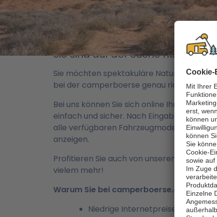
/ camperboerse.com - Unser Wohnmo
Sie sind auf der Suche nach Frei
Sie möchten spektakuläre Naturwunder un
bei der camperboerse genau richtig!
Bei uns können Sie sich online Ihren Camp
einfach und sicher. Nach Eingabe Ihrer g
alle verfügbaren Fahrzeugmodelle angezeigt
anzeigen.
Profitieren Sie auch von unseren sensation
vielem mehr!
Warum Sie bei camperboerse.com buchen
Niedrige Internetpreise!