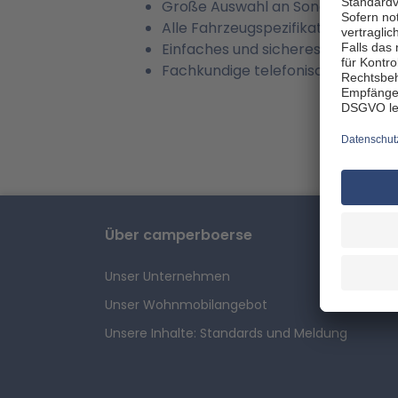
Große Auswahl an Sonderangebote
Alle Fahrzeugspezifikationen und
Einfaches und sicheres Online-B
Fachkundige telefonische Beratun
Über camperboerse
Unser Unternehmen
Unser Wohnmobilangebot
Unsere Inhalte: Standards und Meldung