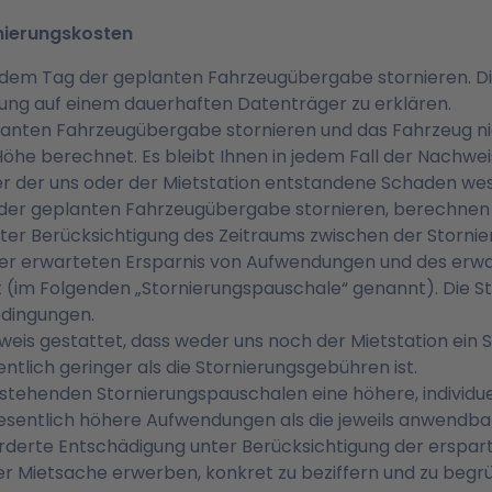
rnierungskosten
r dem Tag der geplanten Fahrzeugübergabe stornieren. Di
erung auf einem dauerhaften Datenträger zu erklären.
planten Fahrzeugübergabe stornieren und das Fahrzeug n
r Höhe berechnet. Es bleibt Ihnen in jedem Fall der Nachw
r der uns oder der Mietstation entstandene Schaden wesen
 der geplanten Fahrzeugübergabe stornieren, berechnen w
ter Berücksichtigung des Zeitraums zwischen der Storn
der erwarteten Ersparnis von Aufwendungen und des erw
 (im Folgenden „Stornierungspauschale“ genannt). Die 
edingungen.
hweis gestattet, dass weder uns noch der Mietstation ein
tlich geringer als die Stornierungsgebühren ist.
orstehenden Stornierungspauschalen eine höhere, individ
wesentlich höhere Aufwendungen als die jeweils anwendb
geforderte Entschädigung unter Berücksichtigung der ersp
r Mietsache erwerben, konkret zu beziffern und zu begr