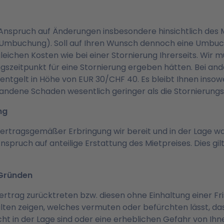
Anspruch auf Änderungen insbesondere hinsichtlich des M
(Umbuchung). Soll auf Ihren Wunsch dennoch eine Umbu
leichen Kosten wie bei einer Stornierung Ihrerseits. Wir 
szeitpunkt für eine Stornierung ergeben hätten. Bei an
ntgelt in Höhe von EUR 30/CHF 40. Es bleibt Ihnen insowe
andene Schaden wesentlich geringer als die Stornierungs
ung
ertragsgemäßer Erbringung wir bereit und in der Lage wa
nspruch auf anteilige Erstattung des Mietpreises. Dies gi
 Gründen
ertrag zurücktreten bzw. diesen ohne Einhaltung einer Fr
ten zeigen, welches vermuten oder befürchten lässt, dass
t in der Lage sind oder eine erheblichen Gefahr von Ihne