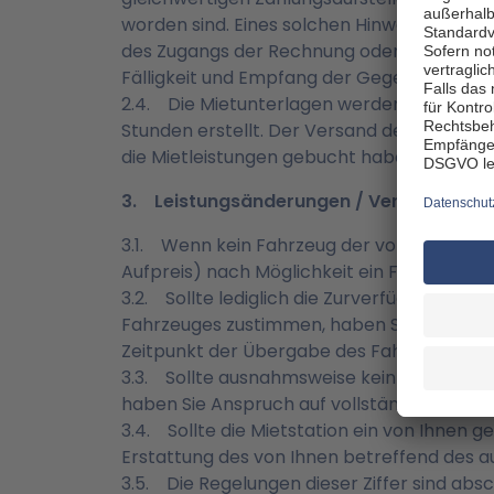
worden sind. Eines solchen Hinweises beda
des Zugangs der Rechnung oder Zahlungsauf
Fälligkeit und Empfang der Gegenleistung i
2.4. Die Mietunterlagen werden grundsätzli
Stunden erstellt. Der Versand der Mietunter
die Mietleistungen gebucht haben, oder na
3. Leistungsänderungen / Verfügbarkei
3.1. Wenn kein Fahrzeug der von Ihnen geb
Aufpreis) nach Möglichkeit ein Fahrzeug ei
3.2. Sollte lediglich die Zurverfügungstell
Fahrzeuges zustimmen, haben Sie Anspruc
Zeitpunkt der Übergabe des Fahrzeugs gülti
3.3. Sollte ausnahmsweise kein Fahrzeug v
haben Sie Anspruch auf vollständige Erstat
3.4. Sollte die Mietstation ein von Ihnen 
Erstattung des von Ihnen betreffend des au
3.5. Die Regelungen dieser Ziffer sind abs