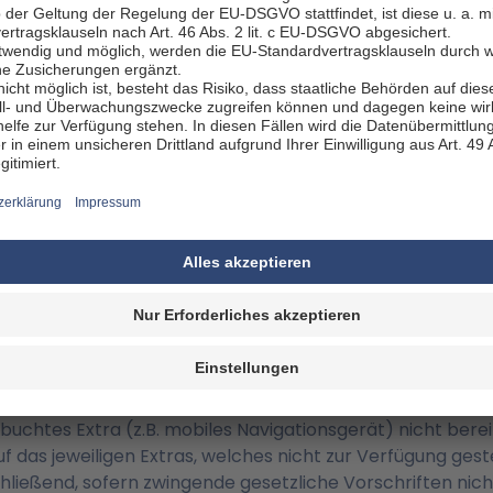
rf es nicht, wenn Sie den Mietvertrag nicht als Verbrauc
stellung unsicher ist, kommen Sie, wenn Sie nicht Verbr
n Verzug.
ch etwa 21 Tage vor Mietbeginn, bei kurzfristigen Buchun
lagen erfolgt in der Regel per E-Mail oder in gedruckter 
ch entsprechender Vereinbarung per E-Mail oder in gedru
t
uchten Kategorie verfügbar ist, wird die Mietstation Ihn
ner höheren Kategorie zur Verfügung zu stellen.
ung eines Fahrzeugs niedrigerer Kategorie möglich sein un
h auf Erstattung des Differenzbetrages zwischen dem v
gen Tarifs für ein Fahrzeug der zur Verfügung gestellten 
erfügbar sein oder Sie der Anmietung eines Fahrzeugs ei
tung des von Ihnen gezahlten Betrages. Bitte wenden Sie
gebuchtes Extra (z.B. mobiles Navigationsgerät) nicht ber
f das jeweiligen Extras, welches nicht zur Verfügung gest
chließend, sofern zwingende gesetzliche Vorschriften ni