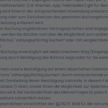
äftsverkehr (z.B. Internet, App, Telemedien) gilt für de
 wird Ihnen in der entsprechenden Anwendung erläutert
chung oder zum Zurücksetzen des gesamten Buchungsform
Nutzung erläutert wird.
chen Buchung angebotenen Vertragssprachen sind angeg
 werden Sie darüber und über die Möglichkeit zum später
läche) "zahlungspflichtig buchen“ oder mit vergleichbar
.
r Buchung unverzüglich auf elektronischem Weg (Eingang
ng durch Betätigung des Buttons begründet für Sie ke
nen unsere Bestätigung auf einem dauerhaften Datenträg
ttons "zahlungspflichtig buchen“ durch entsprechende u
t Darstellung dieser Bestätigung zustande. In diesem Fa
tabe f) oben, soweit Ihnen die Möglichkeit zur Speiche
 wird. Die Verbindlichkeit des Mietvertrages ist jedoch 
sdruck tatsächlich nutzen.
gesetzlichen Vorschriften der §§ 312 ff. BGB für die von 