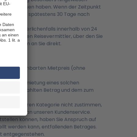
her geschlossen haben. Wenn der Zeitpunkt
aucher sind, spätestens 30 Tage nach
gen erforderlichenfalls innerhalb von 24
Form an Ihren Reisevermittler, über den Sie
ckter Form an Sie direkt.
en zum vereinbarten Mietpreis (ohne
d Sie der Anmietung eines solchen
on Ihnen gezahlten Betrag und dem zum
Kategorie.
ner niedrigeren Kategorie nicht zustimmen,
 sich hierzu an unseren Kundenservice.
eitstellen können, haben Sie Anspruch auf
ellt werden kann, entfallenden Betrages.
cht entgegenstehen.