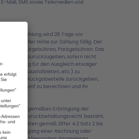
, E-Mail, SMS sowie Telemedien und
. Die Restzahlung wird 28 Tage vor
elbar in voller Höhe zur Zahlung fällig. Der
el), Strom, Mautgebühren, Parkgebühren. Das
 durch Sie zurückzugeben, sofern nicht
ene Vergütung für den Ausgleich etwaiger
 Nutzungsausfallzeiten, etc.) zu
ereinbarten Rückgabestelle zurückgeben,
 gültigem Tarif zu berechnen und Ihr
ung.
r zur ordnungsgemäßen Erbringung der
ertragliches Zurückbehaltungsrecht besteht,
cktrittskosten gemäß Ziffer 4.2 Satz 2 bis
igkeit und Zugang einer Rechnung oder
ngsaufstellung besonders hingewiesen