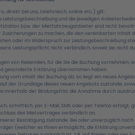
 direkt bei uns, telefonisch, online etc.) gilt:
Leistungsbeschreibung und die jeweiligen Anbieterbeding
etstation bzw. der Mietfahrzeuganbieter sind nicht bevo
 Zusicherungen zu machen, die den vereinbarten Inhalt 
ehen oder im Widerspruch zur Leistungsbeschreibung ste
ere Leistungspflicht nicht verbindlich, soweit sie nicht 
gen von Reisenden, für die Sie die Buchung vornehmen, wie
 und gesonderte Erklärung übernommen haben.
ng vom Inhalt der Buchung ab, so liegt ein neues Angebot
uf der Grundlage dieses neuen Angebots zustande, sowei
s innerhalb der Bindungsfrist die Annahme durch ausdrüc
h, schriftlich, per E-Mail, SMS oder per Telefax erfolgt, gil
chluss des Mietvertrages verbindlich an.
rer Bestätigung zustande. Bei oder unverzüglich nach V
räger (welcher es Ihnen ermöglicht, die Erklärung unver
enen Zeitraum zugänglich ist, z.B. auf Papier oder per E-