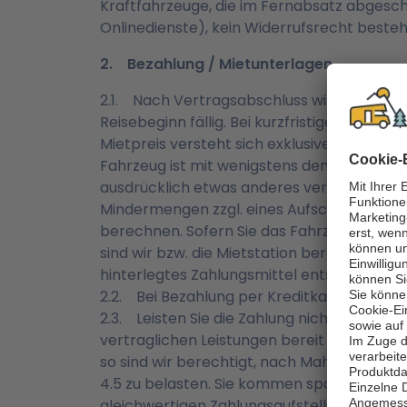
Kraftfahrzeuge, die im Fernabsatz abgeschl
Onlinedienste), kein Widerrufsrecht besteh
2. Bezahlung / Mietunterlagen
2.1. Nach Vertragsabschluss wird eine Anza
Reisebeginn fällig. Bei kurzfristigen Anmiet
Mietpreis versteht sich exklusive aller Ve
Fahrzeug ist mit wenigstens dem gleichen
ausdrücklich etwas anderes vereinbart ist.
Mindermengen zzgl. eines Aufschlages für 
berechnen. Sofern Sie das Fahrzeug nicht
sind wir bzw. die Mietstation berechtigt, 
hinterlegtes Zahlungsmittel entsprechend 
2.2. Bei Bezahlung per Kreditkarte erfolgt
2.3. Leisten Sie die Zahlung nicht entspr
vertraglichen Leistungen bereit und in der
so sind wir berechtigt, nach Mahnung mit F
4.5 zu belasten. Sie kommen spätestens in
gleichwertigen Zahlungsaufstellung leisten