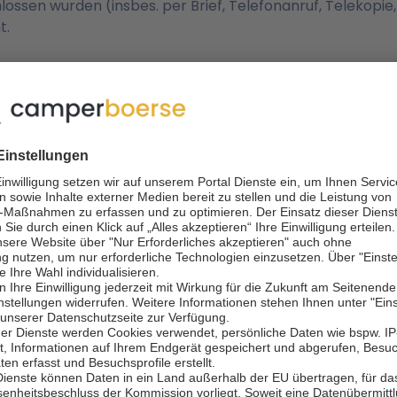
ossen wurden (insbes. per Brief, Telefonanruf, Telekopie
t.
hlung in Höhe von 20% des Reisepreises zur Zahlung fällig
ungen bis 28 Tage vor Mietbeginn wird der Mietpreis unmitt
rbrauchkosten, wie insbesondere Kraftstoff (Benzin, Dies
 Tankfüllstand oder Ladestand wie bei Fahrzeugübernahme
 Wir bzw. die Mietstation sind berechtigt eine angemess
den verbundenen Aufwand (Energiekosten, Personalkosten,
 pünktlich zum vereinbarten Rückgabezeitpunkt an der v
pro angefangenem Tag einen weiteren Miettag gem. aktuell
zu belasten.
 die Belastung Ihres Kontos automatisch direkt nach Buch
echend den vereinbarten Zahlungsfälligkeiten, obwohl wi
 Lage sind und zu Ihren Gunsten kein gesetzliches oder v
ristsetzung vom Mietvertrag zurückzutreten und Sie mit Rü
 Verzug, wenn Sie nicht innerhalb von 30 Tagen nach Fäll
, sofern Sie auf diese Folgen in der Rechnung oder Zahlu