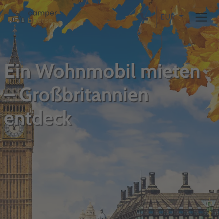
EUR
Ein Wohnmobil mieten
– Großbritannien
entdeck