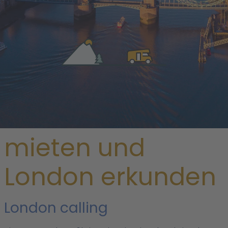
/
Großbritannien
/
England
/ London
Ein Wohnmobil
mieten und
London erkunden
London calling