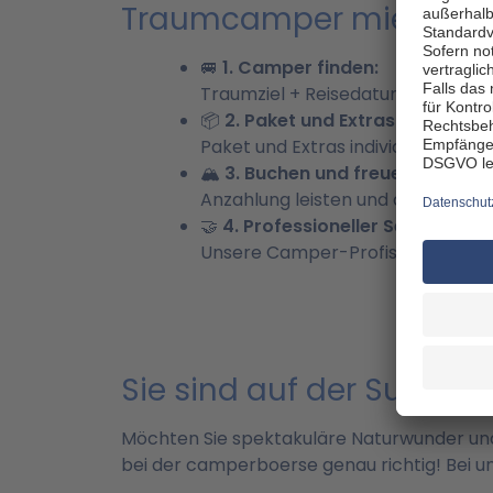
Traumcamper mietern - 
🚐 1. Camper finden:
Traumziel + Reisedatum + Perso
📦 2. Paket und Extras auswählen
Paket und Extras individuell hinzu
🏔️ 3. Buchen und freuen:
Anzahlung leisten und auf das Ab
🤝 4. Professioneller Service und
Unsere Camper-Profis unterstütze
Sie sind auf der Suche 
Möchten Sie spektakuläre Naturwunder un
bei der camperboerse genau richtig! Bei