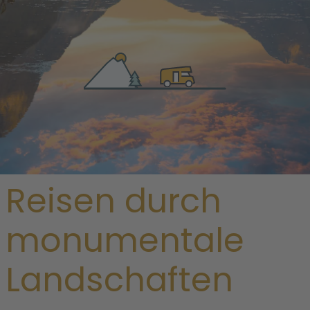
/
Neuseeland
/ Alle Regionen Neuseelands
Individuelle
Reisen durch
monumentale
Landschaften