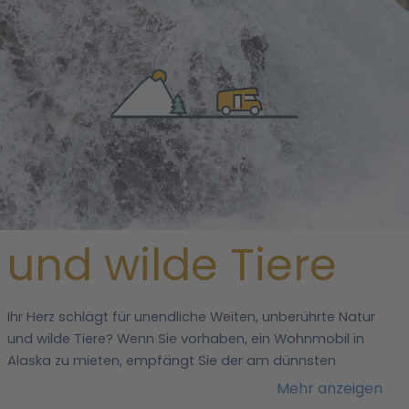
/
USA
/ Alaska
Unberührte Natur
und wilde Tiere
Ihr Herz schlägt für unendliche Weiten, unberührte Natur
und wilde Tiere? Wenn Sie vorhaben, ein Wohnmobil in
Alaska zu mieten, empfängt Sie der am dünnsten
besiedelte US-Bundesstaat mit Vielfältigkeit. Das Ziel der
Mehr anzeigen
Reise grenzt an Kanada.
Campingbegeisterte befahren