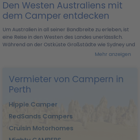
Den Westen Australiens mit
dem Camper entdecken
Um Australien in all seiner Bandbreite zu erleben, ist
eine Reise in den Westen des Landes unerlässlich.
Während an der Ostküste Großstädte wie Sydney und
Melbourne liegen, ist die Landschaft in Westaustralien
Mehr anzeigen
eher karg und abgelegen - perfekt für einen
Wohnmobilurlaub.
Perth besticht durch ihre
entspannte und doch lebendige Atmosphäre, bietet
Vermieter von Campern in
aber auch Wohnmobilvermietungen für ein viel
Perth
größeres Abenteuer entlang der Westküste und
darüber hinaus.
Um herauszufinden, was einen
Hippie Camper
Roadtrip von Perth mit einem Wohnmobil so
wunderbar macht, haben wir von
RedSands Campers
motorhomebookers.com einen Überblick über die
Stadt und ihre Highlights für Sie zusammengestellt. Hier
Cruisin Motorhomes
finden Sie unsere Vermietungspartner in Perth für die