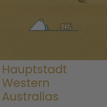
/
Australien
/
Western Australia
/ Perth
Entdecke die
Hauptstadt
Western
Australias