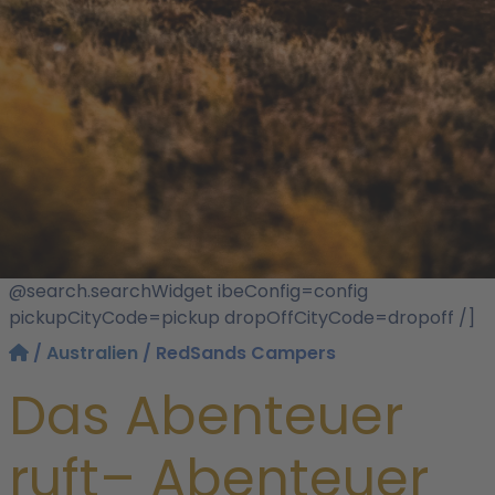
@search.searchWidget ibeConfig=config
pickupCityCode=pickup dropOffCityCode=dropoff /]
/
Australien
/ RedSands Campers
Das Abenteuer
ruft– Abenteuer