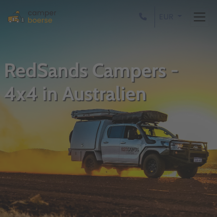
EUR
RedSands Campers -
4x4 in Australien