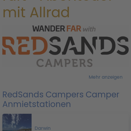
mit Allrad
i
e
l
Mehr anzeigen
i
RedSands Campers Camper
B
Anmietstationen
q
Darwin