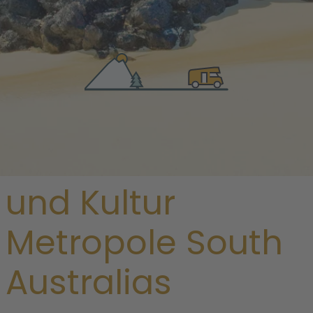
/
Australien
/
South Australia
/ Adelaide
Erlebe dir Kunst
und Kultur
Metropole South
Australias