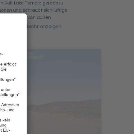
en Salt Lake Temple geradezu
monen und schraubt sich luftige
it der Ansicht von außen
adt aus auf in den Atelope
Mehr anzeigen
erden bestaunen. Zudem eignet
SA zu starten.
Warum Salt Lake
und welche Highlights Sie auf
lt Lake City
, Rennrodel-, Bob-, Skelett-
atz für einige der besten
en Sie sich erst einmal ein
bei durch die Rockies –
in Resorts, das Pisten aller