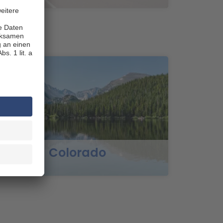
ke City ein
. Wenn Sie sich hier einen
useum, das nach dem
emen Wissenschaft, Technologie
er Botanische Garten
e Wanderwege durch
mäßig Konzerte statt.
elzoo in bester Innenstadtlage
sflugsziel. Das beeindruckende
ern des Gesetzgebers und das
 Denkmäler und historische
Colorado
ignet als
ervan vom Vermieter
n Sie sich mit dem Wohnmobil
e zu zweit zu verbringen –
am Ufer des großen Salzsees
Park, der auf einer