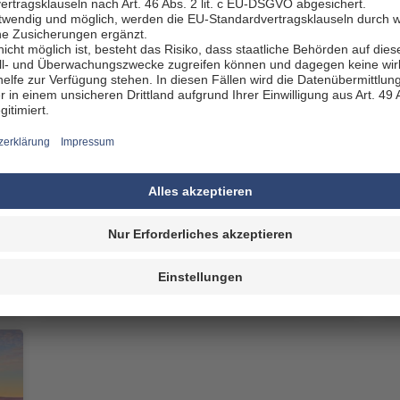
 erwarten Sie, wenn Sie in Salt La
ten
Utahs Hauptstadt kann mit einer Menge Kultur aufwarten
ung von Salt Lake City
ie deshalb unbedingt das Leonardo Museum besuchen. Das M
, Erfinder und Mathematiker benannt ist, widmet sich den Th
hen Sie dagegen einen Spaziergang im Red Butte Garden. D
iversität und bietet auf mehr als 150 Hektar Fläche zahlreich
he. Im Amphitheater des Red Butte Garden finden zudem regel
in der Tracy Voliere im Liberty Park wohlfühlen. In diesem Vog
u bestaunen.
Das Utah State Capitol ist ein weiteres tolles Au
m Stil, das 1916 eröffnet wurde, beherbergt seither die Kamm
torische Gebäudekomplex verfügt über zahlreiche Kunstwerke,
Nevada
t Salt Lake City besonders gee
ür Ihren Road Trip
Nachdem Sie Ihren Camp
 der Road Trip durch die USA auch schon losgehen. Mache
im Segeln oder Kiten aktiv zu werden oder romantische Abend
uckendsten Naturkulissen der USA.
Wandern oder joggen Sie 
 Baden das mineralhaltige Wasser. Den Antelope Island State 