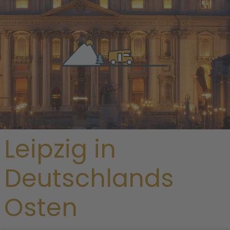
/
Deutschland
/
Sachsen
/ Leipzig
Traumhafte Stadt
Leipzig in
Deutschlands
Osten