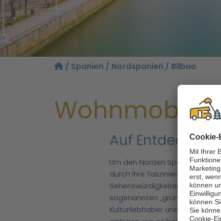
/
Spanien
/
Nordspanien
/ Bilbao
Wohnmobil mi
Auf Entdeckungs
Um den Norden Spaniens zu ent
durch ihre faszinierende Misch
Sehenswürdigkeiten zu besicht
sogenannten „grünen Spaniens“
Kulturliebhaber und Naturfan