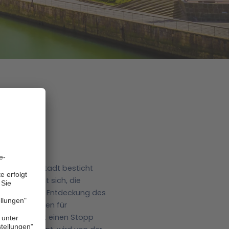
 Die Hafenstadt besticht
ur. Es lohnt sich, die
arten und zur Entdeckung des
n und Galicien für
r genau dort einen Stopp