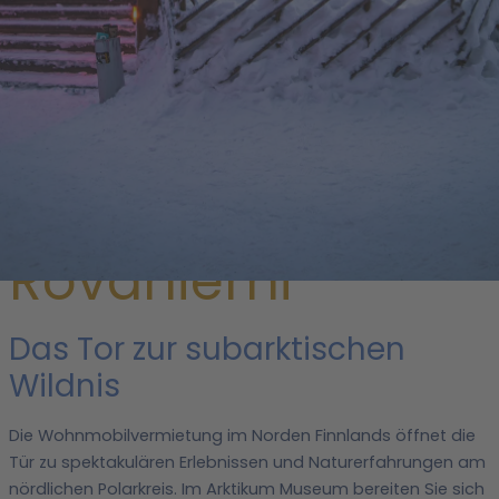
/
Finnland
/
Finnlands Regionen
/ Rovaniemi
Wohnmobil
mieten in
Rovaniemi
Das Tor zur subarktischen
Wildnis
Die Wohnmobilvermietung im Norden Finnlands öffnet die
Tür zu spektakulären Erlebnissen und Naturerfahrungen am
nördlichen Polarkreis. Im Arktikum Museum bereiten Sie sich