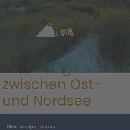
/
Deutschland
/
Schleswig_Holstein
/ Flensburg
Flensburg
zwischen Ost-
und Nordsee
Über camperboerse