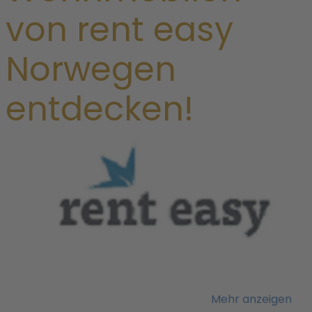
von rent easy
Norwegen
entdecken!
F
i
Mehr anzeigen