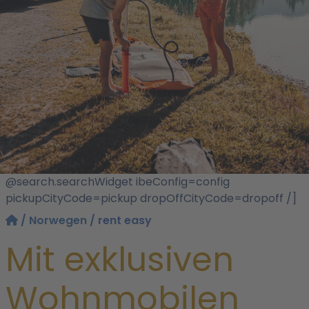
@search.searchWidget ibeConfig=config
pickupCityCode=pickup dropOffCityCode=dropoff /]
/
Norwegen
/ rent easy
Mit exklusiven
Wohnmobilen