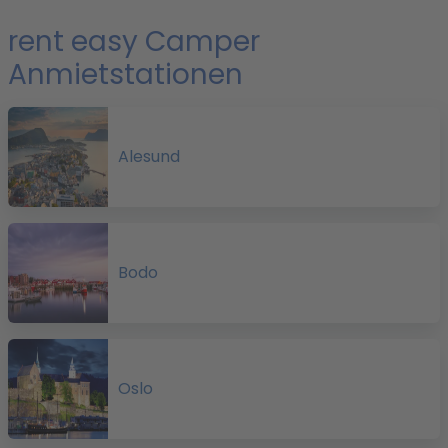
A
rent easy Camper
t
Anmietstationen
b
Alesund
i
Bodo
Oslo