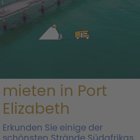
/
Südafrika
/
Garden Route
/ Port Elizabeth
Wohnmobil
mieten in Port
Elizabeth
Erkunden Sie einige der
schönsten Strände Südafrikas