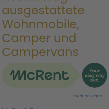
ausgestattete
Wohnmobile,
Camper und
Campervans
F
s
Mehr anzeigen
i