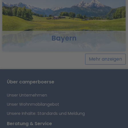
Q
Bayern
Mehr anzeigen
i
Über camperboerse
Unser Unternehmen
P
Unser Wohnmobilangebot
Unsere Inhalte: Standards und Meldung
Beratung & Service