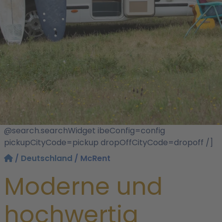
@search.searchWidget ibeConfig=config
pickupCityCode=pickup dropOffCityCode=dropoff /]
/
Deutschland
/ McRent
Moderne und
hochwertig